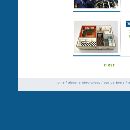
FIRST
home
/
about arotec-group
/
our partners
/