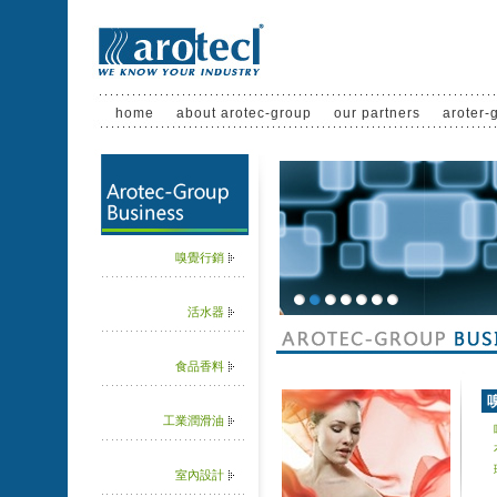
home
about arotec-group
our partners
aroter-
嗅覺行銷
活水器
1
2
3
4
5
6
7
食品香料
工業潤滑油
室內設計